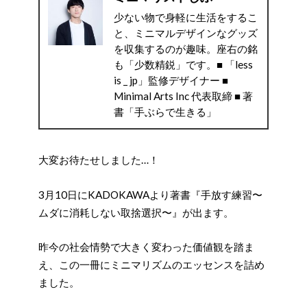
少ない物で身軽に生活をするこ
と、ミニマルデザインなグッズ
を収集するのが趣味。座右の銘
も「少数精鋭」です。■ 「less
is _ jp」監修デザイナー ■
Minimal Arts Inc 代表取締 ■ 著
書「手ぶらで生きる」
大変お待たせしました…！
3月10日にKADOKAWAより著書『手放す練習〜
ムダに消耗しない取捨選択〜』が出ます。
昨今の社会情勢で大きく変わった価値観を踏ま
え、この一冊にミニマリズムのエッセンスを詰め
ました。