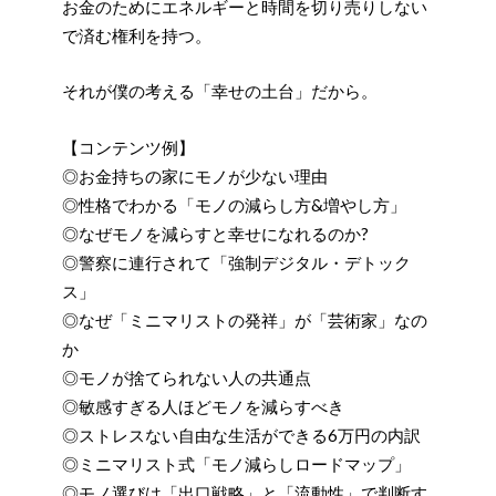
お金のためにエネルギーと時間を切り売りしない
で済む権利を持つ。
それが僕の考える「幸せの土台」だから。
【コンテンツ例】
◎お金持ちの家にモノが少ない理由
◎性格でわかる「モノの減らし方&増やし方」
◎なぜモノを減らすと幸せになれるのか?
◎警察に連行されて「強制デジタル・デトック
ス」
◎なぜ「ミニマリストの発祥」が「芸術家」なの
か
◎モノが捨てられない人の共通点
◎敏感すぎる人ほどモノを減らすべき
◎ストレスない自由な生活ができる6万円の内訳
◎ミニマリスト式「モノ減らしロードマップ」
◎モノ選びは「出口戦略」と「流動性」で判断す