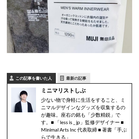
この記事を書いた人
最新の記事
ミニマリストしぶ
少ない物で身軽に生活をすること、ミ
ニマルデザインなグッズを収集するの
が趣味。座右の銘も「少数精鋭」で
す。■ 「less is _ jp」監修デザイナー ■
Minimal Arts Inc 代表取締 ■ 著書「手ぶ
らで生きる」