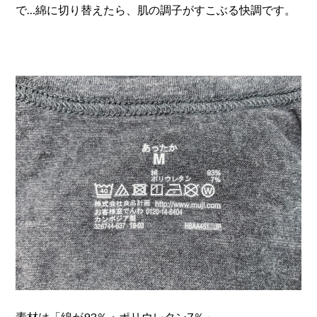
で…綿に切り替えたら、肌の調子がすこぶる快調です。
素材は「綿が93％・ポリウレタン7％」。