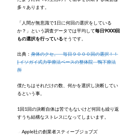
多々あります。
「人間が無意識で1日に何回の選択をしている
か？」という調査データでは平均して
毎日9000回
もの選択を行っている
そうです。
出典：
身体のクセ。 毎日９０００回の選択！！
| イソガイ式力学療法ベースの整体院 鴨下療法
所
僕たちはそれだけの数、何かを選択し決断してい
るという事。
1回1回の決断自体は苦でもないけど何回も繰り返
すうち結構なストレスになってしまいます。
Apple社の創業者スティーブジョブズ