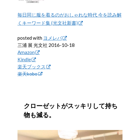
毎日同じ服を着るのがおしゃれな時代 今を読み解
くキーワード集 (光文社新書)
posted with
ヨメレバ
三浦 展 光文社 2016-10-18
Amazon
Kindle
楽天ブックス
楽天kobo
クローゼットがスッキリして持ち
物も減る。